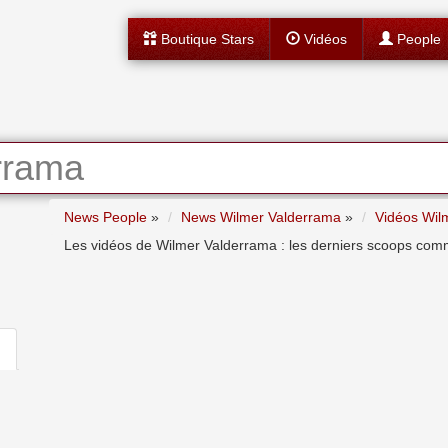
Boutique Stars
Vidéos
People
rrama
News People
»
News Wilmer Valderrama
»
Vidéos Wil
Les vidéos de Wilmer Valderrama : les derniers scoops commen