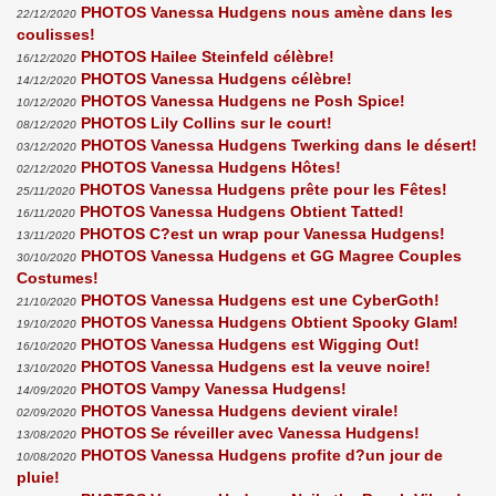
PHOTOS Vanessa Hudgens nous amène dans les
22/12/2020
coulisses!
PHOTOS Hailee Steinfeld célèbre!
16/12/2020
PHOTOS Vanessa Hudgens célèbre!
14/12/2020
PHOTOS Vanessa Hudgens ne Posh Spice!
10/12/2020
PHOTOS Lily Collins sur le court!
08/12/2020
PHOTOS Vanessa Hudgens Twerking dans le désert!
03/12/2020
PHOTOS Vanessa Hudgens Hôtes!
02/12/2020
PHOTOS Vanessa Hudgens prête pour les Fêtes!
25/11/2020
PHOTOS Vanessa Hudgens Obtient Tatted!
16/11/2020
PHOTOS C?est un wrap pour Vanessa Hudgens!
13/11/2020
PHOTOS Vanessa Hudgens et GG Magree Couples
30/10/2020
Costumes!
PHOTOS Vanessa Hudgens est une CyberGoth!
21/10/2020
PHOTOS Vanessa Hudgens Obtient Spooky Glam!
19/10/2020
PHOTOS Vanessa Hudgens est Wigging Out!
16/10/2020
PHOTOS Vanessa Hudgens est la veuve noire!
13/10/2020
PHOTOS Vampy Vanessa Hudgens!
14/09/2020
PHOTOS Vanessa Hudgens devient virale!
02/09/2020
PHOTOS Se réveiller avec Vanessa Hudgens!
13/08/2020
PHOTOS Vanessa Hudgens profite d?un jour de
10/08/2020
pluie!