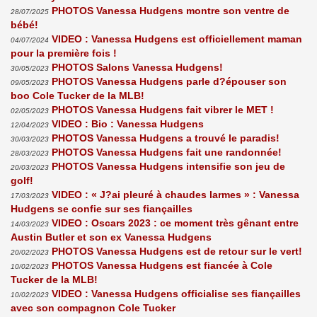
PHOTOS Vanessa Hudgens montre son ventre de
28/07/2025
bébé!
VIDEO : Vanessa Hudgens est officiellement maman
04/07/2024
pour la première fois !
PHOTOS Salons Vanessa Hudgens!
30/05/2023
PHOTOS Vanessa Hudgens parle d?épouser son
09/05/2023
boo Cole Tucker de la MLB!
PHOTOS Vanessa Hudgens fait vibrer le MET !
02/05/2023
VIDEO : Bio : Vanessa Hudgens
12/04/2023
PHOTOS Vanessa Hudgens a trouvé le paradis!
30/03/2023
PHOTOS Vanessa Hudgens fait une randonnée!
28/03/2023
PHOTOS Vanessa Hudgens intensifie son jeu de
20/03/2023
golf!
VIDEO : « J?ai pleuré à chaudes larmes » : Vanessa
17/03/2023
Hudgens se confie sur ses fiançailles
VIDEO : Oscars 2023 : ce moment très gênant entre
14/03/2023
Austin Butler et son ex Vanessa Hudgens
PHOTOS Vanessa Hudgens est de retour sur le vert!
20/02/2023
PHOTOS Vanessa Hudgens est fiancée à Cole
10/02/2023
Tucker de la MLB!
VIDEO : Vanessa Hudgens officialise ses fiançailles
10/02/2023
avec son compagnon Cole Tucker