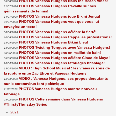
PHOTOS Vanessa Hudgens Nails the Beach Vibes!
06/08/2020
PHOTOS Vanessa Hudgens travaille sur ses
31/07/2020
gémissements de tennis!
PHOTOS Vanessa Hudgens joue Bikini Jenga!
14/07/2020
PHOTOS Vanessa Hudgens veut que vous lui
09/07/2020
envoyiez un texto!
PHOTOS Vanessa Hudgens célèbre la fierté!
30/06/2020
PHOTOS Vanessa Hudgens frappe les protestations!
10/06/2020
PHOTOS Vanessa Hudgens Bikini bleu!
18/05/2020
PHOTOS Twisting Tongues avec Vanessa Hudgens!
13/05/2020
PHOTOS Vanessa Hudgens en maillot de bain!
08/05/2020
PHOTOS Vanessa Hudgens célèbre Cinco de Mayo!
06/05/2020
PHOTOS Vanessa Hudgens tatouages bricolage!
20/04/2020
VIDEO : High School Musical : les vraies raisons de
13/04/2020
la rupture entre Zac Efron et Vanessa Hudgens
VIDEO : Vanessa Hudgens: ses propos déroutants
18/03/2020
sur le coronavirus font polémique
PHOTOS Vanessa Hudgens montre nouveau
11/03/2020
tatouage
PHOTOS Cette semaine dans Vanessa Hudgens
28/02/2020
#ThirstyThursday Series
2021