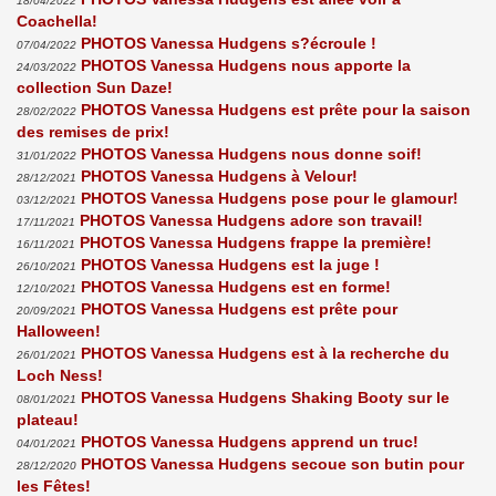
18/04/2022
Coachella!
PHOTOS Vanessa Hudgens s?écroule !
07/04/2022
PHOTOS Vanessa Hudgens nous apporte la
24/03/2022
collection Sun Daze!
PHOTOS Vanessa Hudgens est prête pour la saison
28/02/2022
des remises de prix!
PHOTOS Vanessa Hudgens nous donne soif!
31/01/2022
PHOTOS Vanessa Hudgens à Velour!
28/12/2021
PHOTOS Vanessa Hudgens pose pour le glamour!
03/12/2021
PHOTOS Vanessa Hudgens adore son travail!
17/11/2021
PHOTOS Vanessa Hudgens frappe la première!
16/11/2021
PHOTOS Vanessa Hudgens est la juge !
26/10/2021
PHOTOS Vanessa Hudgens est en forme!
12/10/2021
PHOTOS Vanessa Hudgens est prête pour
20/09/2021
Halloween!
PHOTOS Vanessa Hudgens est à la recherche du
26/01/2021
Loch Ness!
PHOTOS Vanessa Hudgens Shaking Booty sur le
08/01/2021
plateau!
PHOTOS Vanessa Hudgens apprend un truc!
04/01/2021
PHOTOS Vanessa Hudgens secoue son butin pour
28/12/2020
les Fêtes!