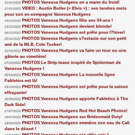
PHOTOS Vanessa Hudgens en a marre du froid!
31/01/2023
VIDEO : Austin Butler (« Elvis ») : ses tendres mots
27/01/2023
pour son ex-compagne Vanessa Hudgens
PHOTOS Vanessa Hudgens fête ses 34 ans !
16/12/2022
PHOTOS Vanessa Hudgens devient blonde!
13/12/2022
PHOTOS Vanessa Hudgens est prête pour l?hiver!
06/12/2022
PHOTOS Vanessa Hudgens s?extasie sur son petit
25/11/2022
ami de la MLB, Cole Tucker!
PHOTOS Vanessa Hudgens va faire un tour ou une
31/10/2022
gâterie au cimetière!
PHOTOS Le Strip-tease inspiré de Spiderman de
07/10/2022
Vanessa Hudgens !
PHOTOS Vanessa Hudgens La nouvelle ligne
05/10/2022
Fabletics est là!
PHOTOS Vanessa Hudgens est prête pour la saison
03/10/2022
effrayante!
PHOTOS Vanessa Hudgens apporte Fabletics à The
26/09/2022
Dark Side!
PHOTOS Vanessa Hudgens Red Hot Beach Photos!
27/07/2022
PHOTOS Vanessa Hudgens sur Bridesmaid Duty!
19/07/2022
PHOTOS Vanessa Hudgens emmène son eau de Cali
18/04/2022
dans le désert !
PHOTOS Vanessa Hudgens est allée voir à