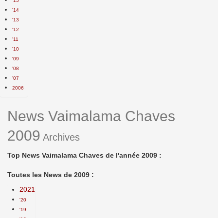
'15
'14
'13
'12
'11
'10
'09
'08
'07
2006
News Vaimalama Chaves
2009
Archives
Top News Vaimalama Chaves de l'année 2009 :
Toutes les News de 2009 :
2021
'20
'19