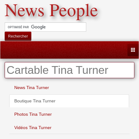
News People
Rechercher
Togg
Cartable Tina Turner
News Tina Turner
Boutique Tina Turner
Photos Tina Turner
Vidéos Tina Turner