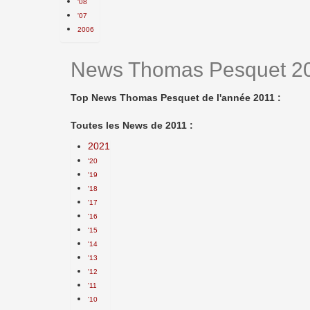
'08
'07
2006
News Thomas Pesquet 2
Top News Thomas Pesquet de l'année 2011 :
Toutes les News de 2011 :
2021
'20
'19
'18
'17
'16
'15
'14
'13
'12
'11
'10