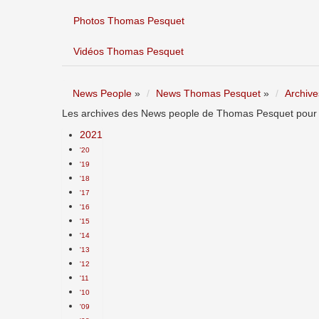
Photos Thomas Pesquet
Vidéos Thomas Pesquet
News People
»
News Thomas Pesquet
»
Archive
Les archives des News people de Thomas Pesquet pour l
2021
'20
'19
'18
'17
'16
'15
'14
'13
'12
'11
'10
'09