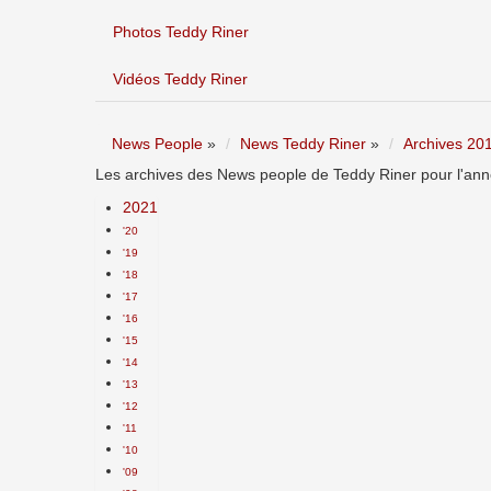
Photos Teddy Riner
Vidéos Teddy Riner
News People
»
News Teddy Riner
»
Archives 20
Les archives des News people de Teddy Riner pour l'ann
2021
'20
'19
'18
'17
'16
'15
'14
'13
'12
'11
'10
'09