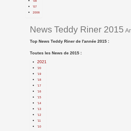
'08
'07
2006
News Teddy Riner 2015
Ar
Top News Teddy Riner de l'année 2015 :
Toutes les News de 2015 :
2021
'20
'19
'18
'17
'16
'15
'14
'13
'12
'11
'10