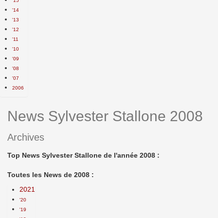
'15
'14
'13
'12
'11
'10
'09
'08
'07
2006
News Sylvester Stallone 2008
Archives
Top News Sylvester Stallone de l'année 2008 :
Toutes les News de 2008 :
2021
'20
'19