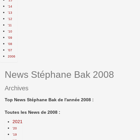
'15
'14
'13
'12
'11
'10
'09
'08
'07
2006
News Stéphane Bak 2008
Archives
Top News Stéphane Bak de l'année 2008 :
Toutes les News de 2008 :
2021
'20
'19