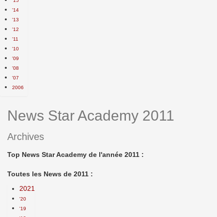
'15
'14
'13
'12
'11
'10
'09
'08
'07
2006
News Star Academy 2011
Archives
Top News Star Academy de l'année 2011 :
Toutes les News de 2011 :
2021
'20
'19