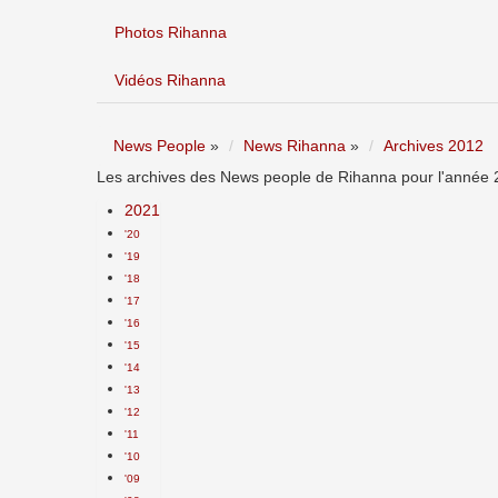
Photos Rihanna
Vidéos Rihanna
News People
»
News Rihanna
»
Archives 2012
Les archives des News people de Rihanna pour l'année 2
2021
'20
'19
'18
'17
'16
'15
'14
'13
'12
'11
'10
'09