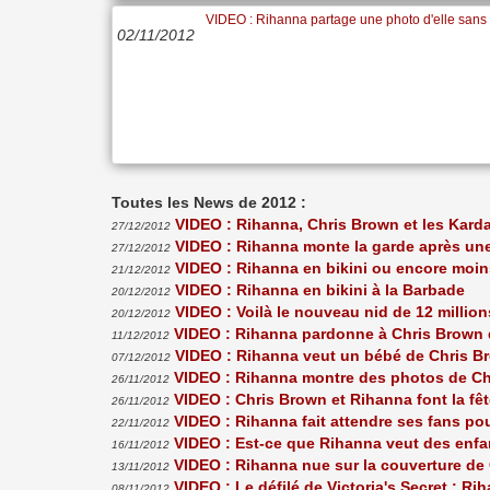
VIDEO : Rihanna partage une photo d'elle sans 
02/11/2012
Toutes les News de 2012 :
VIDEO : Rihanna, Chris Brown et les Kard
27/12/2012
VIDEO : Rihanna monte la garde après une 
27/12/2012
VIDEO : Rihanna en bikini ou encore moin
21/12/2012
VIDEO : Rihanna en bikini à la Barbade
20/12/2012
VIDEO : Voilà le nouveau nid de 12 millio
20/12/2012
VIDEO : Rihanna pardonne à Chris Brown d
11/12/2012
VIDEO : Rihanna veut un bébé de Chris B
07/12/2012
VIDEO : Rihanna montre des photos de Chr
26/11/2012
VIDEO : Chris Brown et Rihanna font la f
26/11/2012
VIDEO : Rihanna fait attendre ses fans p
22/11/2012
VIDEO : Est-ce que Rihanna veut des enfa
16/11/2012
VIDEO : Rihanna nue sur la couverture de
13/11/2012
VIDEO : Le défilé de Victoria's Secret : R
08/11/2012