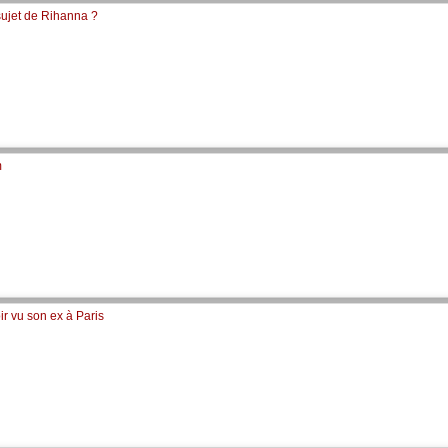
sujet de Rihanna ?
m
r vu son ex à Paris