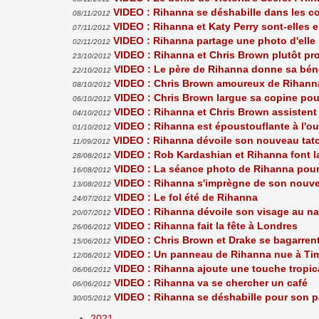
VIDEO : Rihanna se déshabille dans les co
08/11/2012
VIDEO : Rihanna et Katy Perry sont-elles e
07/11/2012
VIDEO : Rihanna partage une photo d'elle 
02/11/2012
VIDEO : Rihanna et Chris Brown plutôt pr
23/10/2012
VIDEO : Le père de Rihanna donne sa bén
22/10/2012
VIDEO : Chris Brown amoureux de Rihanna
08/10/2012
VIDEO : Chris Brown largue sa copine pou
06/10/2012
VIDEO : Rihanna et Chris Brown assistent
04/10/2012
VIDEO : Rihanna est époustouflante à l'ou
01/10/2012
VIDEO : Rihanna dévoile son nouveau tat
11/09/2012
VIDEO : Rob Kardashian et Rihanna font l
28/08/2012
VIDEO : La séance photo de Rihanna pour
16/08/2012
VIDEO : Rihanna s'imprègne de son nouve
13/08/2012
VIDEO : Le fol été de Rihanna
24/07/2012
VIDEO : Rihanna dévoile son visage au na
20/07/2012
VIDEO : Rihanna fait la fête à Londres
26/06/2012
VIDEO : Chris Brown et Drake se bagarren
15/06/2012
VIDEO : Un panneau de Rihanna nue à Ti
12/06/2012
VIDEO : Rihanna ajoute une touche tropic
06/06/2012
VIDEO : Rihanna va se chercher un café
06/06/2012
VIDEO : Rihanna se déshabille pour son 
30/05/2012
2021