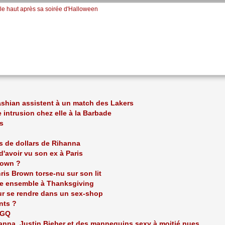
le haut après sa soirée d'Halloween
ashian assistent à un match des Lakers
intrusion chez elle à la Barbade
s
ns de dollars de Rihanna
'avoir vu son ex à Paris
rown ?
is Brown torse-nu sur son lit
ête ensemble à Thanksgiving
our se rendre dans un sex-shop
nts ?
 GQ
ihanna, Justin Bieber et des mannequins sexy à moitié nues