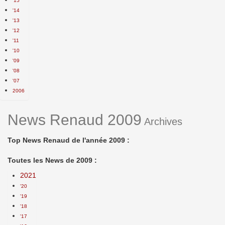
'15
'14
'13
'12
'11
'10
'09
'08
'07
2006
News Renaud 2009
Archives
Top News Renaud de l'année 2009 :
Toutes les News de 2009 :
2021
'20
'19
'18
'17