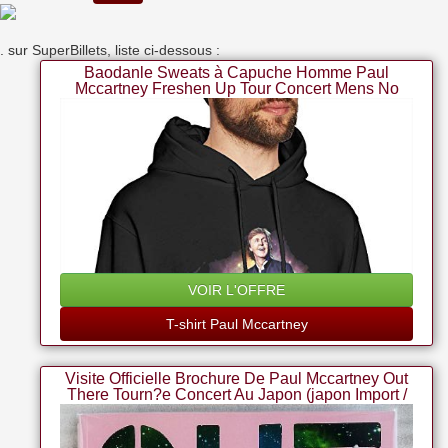
. sur SuperBillets, liste ci-dessous :
Baodanle Sweats à Capuche Homme Paul
Mccartney Freshen Up Tour Concert Mens No
Pocket Pullover Hooded Sweatshirt Casual Top
VOIR L'OFFRE
T-shirt Paul Mccartney
Visite Officielle Brochure De Paul Mccartney Out
There Tourn?e Concert Au Japon (japon Import /
Le Paquet Et Le Manuel Sont ?crites En
Japonais)