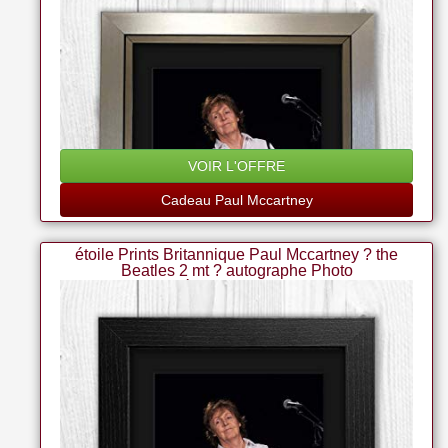
VOIR L'OFFRE
Cadeau Paul Mccartney
étoile Prints Britannique Paul Mccartney ? the
Beatles 2 mt ? autographe Photo
A4 imprimé ? cadeau De Noël 2018