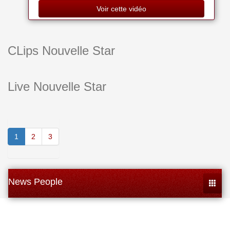
Voir cette vidéo
CLips Nouvelle Star
Live Nouvelle Star
1
2
3
News People
Toggle