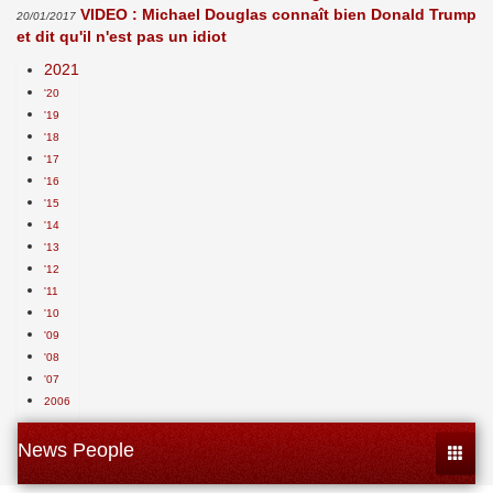
VIDEO : Michael Douglas connaît bien Donald Trump
20/01/2017
et dit qu'il n'est pas un idiot
2021
'20
'19
'18
'17
'16
'15
'14
'13
'12
'11
'10
'09
'08
'07
2006
News People
Toggle