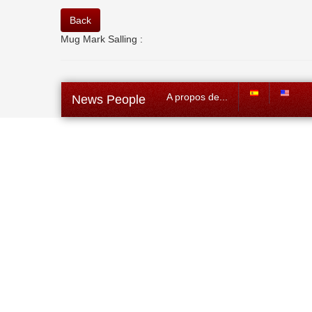
Back
Mug Mark Salling :
A propos de...
News People