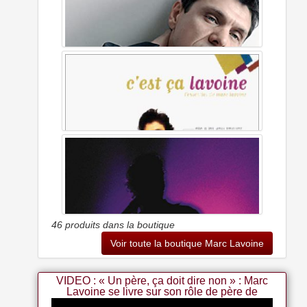
Marc Lavoine - Affiche De Concert 2022 - 68x95cm - Poster
46 produits dans la boutique
Gwyakawaru 5d Bricolage Diamant Peinture Plein Rond Marc
Voir toute la boutique Marc Lavoine
Lavoine Portrait France Chanteur Diamant Mosaïque 3d
Diamant Broderie E710,60x80cm
C'est ça Lavoine (l'essentiel De Marc Lavoine)
VIDEO : « Un père, ça doit dire non » : Marc
Lavoine se livre sur son rôle de père de
famille