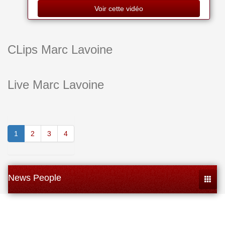
Voir cette vidéo
CLips Marc Lavoine
Live Marc Lavoine
1
2
3
4
News People
Toggle