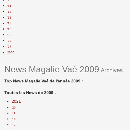
'15
'14
'13
'12
'11
'10
'09
'08
'07
2006
News Magalie Vaé 2009
Archives
Top News Magalie Vaé de l'année 2009 :
Toutes les News de 2009 :
2021
'20
'19
'18
'17