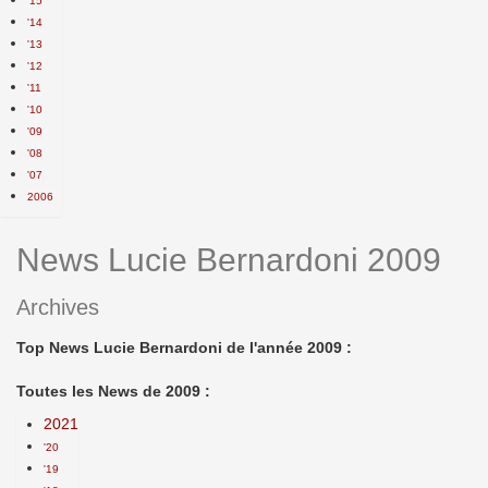
'15
'14
'13
'12
'11
'10
'09
'08
'07
2006
News Lucie Bernardoni 2009
Archives
Top News Lucie Bernardoni de l'année 2009 :
Toutes les News de 2009 :
2021
'20
'19