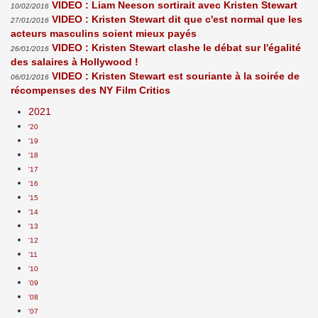
VIDEO : Liam Neeson sortirait avec Kristen Stewart
10/02/2016
VIDEO : Kristen Stewart dit que c'est normal que les
27/01/2016
acteurs masculins soient mieux payés
VIDEO : Kristen Stewart clashe le débat sur l'égalité
26/01/2016
des salaires à Hollywood !
VIDEO : Kristen Stewart est souriante à la soirée de
06/01/2016
récompenses des NY Film Critics
2021
'20
'19
'18
'17
'16
'15
'14
'13
'12
'11
'10
'09
'08
'07