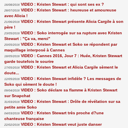
VIDEO : Kristen Stewart : qui sont ses ex ?
16/08/2016
VIDEO : Kristen Stewart : heureuse et amoureuse
28/07/2016
avec Alicia !
VIDEO : Kristen Stewart présente Alicia Cargile à son
21/06/2016
père !
VIDEO : Soko interrogée sur sa rupture avec Kristen
23/05/2016
Stewart : "Ça va, merci"
VIDEO : Kristen Stewart et Soko se répondent par
20/05/2016
maquillage interposé à Cannes
VIDEO : Cannes 2016, Jour 7 : Huée, Kristen Stewart
18/05/2016
garde toutefois le sourire
VIDEO : Kristen Stewart et Alicia Cargile sèment le
17/05/2016
doute...
VIDEO : Kristen Stewart infidèle ? Les messages de
12/05/2016
Soko qui sèment le doute !
VIDEO : Soko déclare sa flamme à Kristen Stewart
09/04/2016
sur Snapchat
VIDEO : Kristen Stewart : Drôle de révélation sur sa
31/03/2016
petite amie Soko
VIDEO : Kristen Stewart très proche d?une
04/03/2016
chanteuse française
VIDEO : Kristen Stewart veut juste danser
22/02/2016