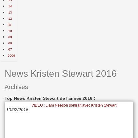
'15
'14
'13
'12
'11
'10
'09
'08
'07
2006
News Kristen Stewart 2016
Archives
Top News Kristen Stewart de l'année 2016 :
VIDEO : Liam Neeson sortirait avec Kristen Stewart
10/02/2016