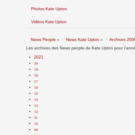
Photos Kate Upton
Vidéos Kate Upton
News People
»
News Kate Upton
»
Archives 200
Les archives des News people de Kate Upton pour l'anné
2021
'20
'19
'18
'17
'16
'15
'14
'13
'12
'11
'10
'09