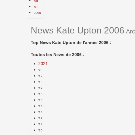
'08
'07
2006
News Kate Upton 2006
Arc
Top News Kate Upton de l'année 2006 :
Toutes les News de 2006 :
2021
'20
'19
'18
'17
'16
'15
'14
'13
'12
'11
'10