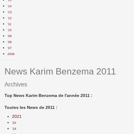
'15
'14
'13
'12
'11
'10
'09
'08
'07
2006
News Karim Benzema 2011
Archives
Top News Karim Benzema de l'année 2011 :
Toutes les News de 2011 :
2021
'20
'19