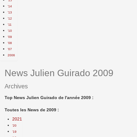
'15
'14
'13
'12
'11
'10
'09
'08
'07
2006
News Julien Guirado 2009
Archives
Top News Julien Guirado de l'année 2009 :
Toutes les News de 2009 :
2021
'20
'19