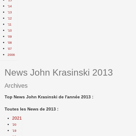
'15
'14
'13
'12
'11
'10
'09
'08
'07
2006
News John Krasinski 2013
Archives
Top News John Krasinski de l'année 2013 :
Toutes les News de 2013 :
2021
'20
'19