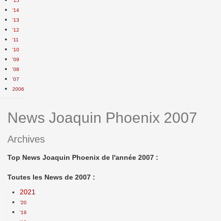
'15
'14
'13
'12
'11
'10
'09
'08
'07
2006
News Joaquin Phoenix 2007
Archives
Top News Joaquin Phoenix de l'année 2007 :
Toutes les News de 2007 :
2021
'20
'19