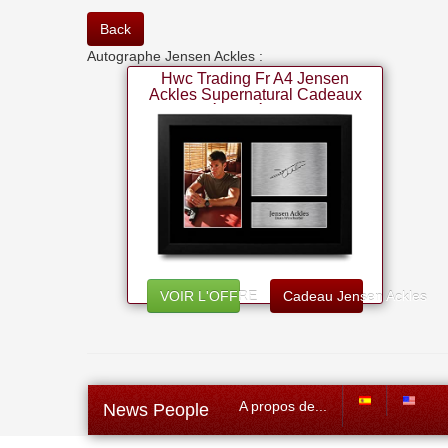
Back
Autographe Jensen Ackles :
Hwc Trading Fr A4 Jensen
Ackles Supernatural Cadeaux
Imprimé Signé Autographe
Photo Pour Les Fans D?
émissions De Télévision - A4
Encadré
VOIR L'OFFRE
Cadeau Jensen Ackles
A propos de...
News People