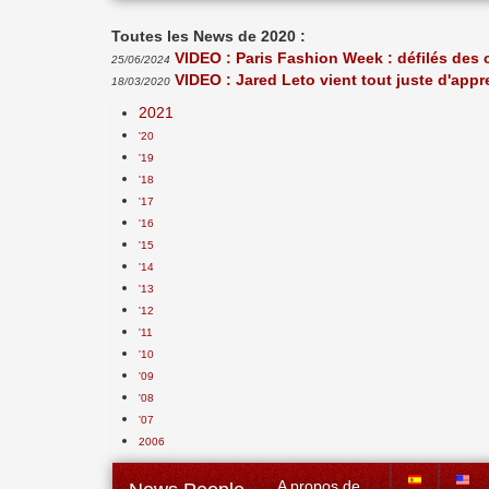
Toutes les News de 2020 :
VIDEO : Paris Fashion Week : défilés des 
25/06/2024
VIDEO : Jared Leto vient tout juste d'app
18/03/2020
2021
'20
'19
'18
'17
'16
'15
'14
'13
'12
'11
'10
'09
'08
'07
2006
A propos de...