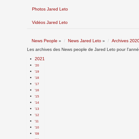
Photos Jared Leto
Vidéos Jared Leto
News People
»
News Jared Leto
»
Archives 202
Les archives des News people de Jared Leto pour l'anné
2021
'20
'19
'18
'17
'16
'15
'14
'13
'12
'11
'10
'09