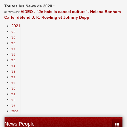
Toutes les News de 2020 :
VIDEO : "Je hais la cancel culture": Helena Bonham
01/12/2022
Carter défend J. K. Rowling et Johnny Depp
2021
'20
'19
'18
'17
'16
'15
'14
'13
'12
'11
'10
'09
'08
'07
2006
News People
Toggle