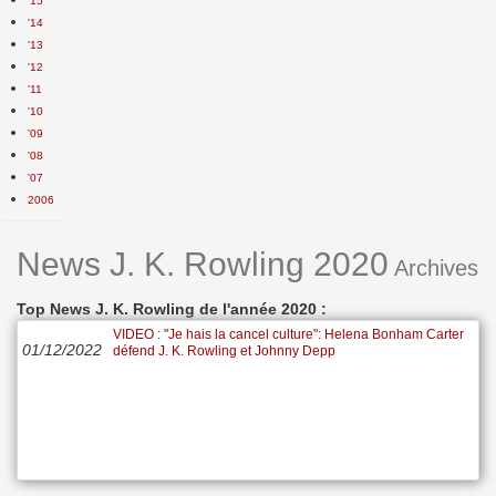
'15
'14
'13
'12
'11
'10
'09
'08
'07
2006
News J. K. Rowling 2020
Archives
Top News J. K. Rowling de l'année 2020 :
VIDEO : "Je hais la cancel culture": Helena Bonham Carter
01/12/2022
défend J. K. Rowling et Johnny Depp