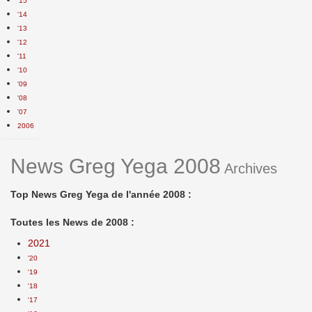
'15
'14
'13
'12
'11
'10
'09
'08
'07
2006
News Greg Yega 2008
Archives
Top News Greg Yega de l'année 2008 :
Toutes les News de 2008 :
2021
'20
'19
'18
'17