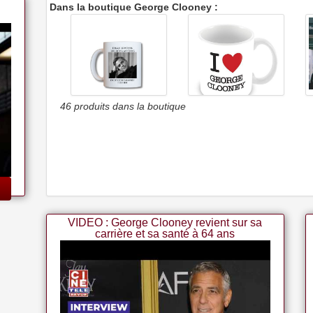
Dans la boutique George Clooney :
46 produits dans la boutique
Mug Cadeau ? Mug
J'aime George Clooney
Humoristique George
Personnalisé Mug Cadeau
Clooney ? Tasse Fantaisie
(personnaliser Avec
? Cadeau D'anniversaire
N'importe Quel Nom,
Ou De Bureau
Message, Texte, Photo Ou
Couleur) - Hommage De
Fan De Célébrité
VIDEO : George Clooney revient sur sa
carrière et sa santé à 64 ans