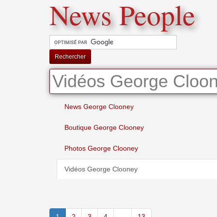
News People
Rechercher
Vidéos George Cloo
News George Clooney
Boutique George Clooney
Photos George Clooney
Vidéos George Clooney
1
2
3
4
...
13