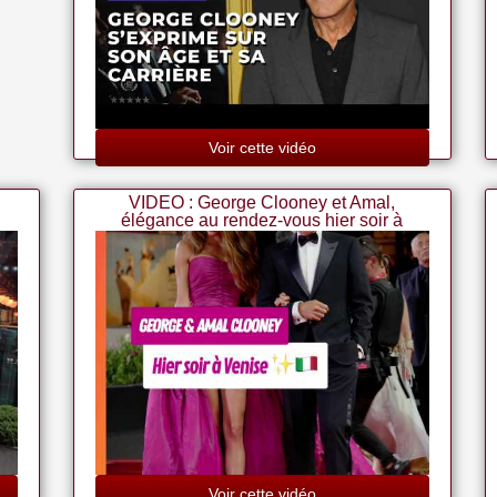
Voir cette vidéo
VIDEO : George Clooney et Amal,
élégance au rendez-vous hier soir à
Venise
Voir cette vidéo