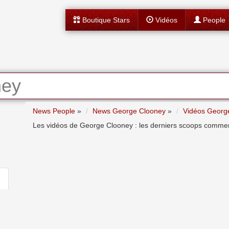
Boutique Stars
Vidéos
People
ney
News People
»
News George Clooney
»
Vidéos Georg
Les vidéos de George Clooney : les derniers scoops commentés