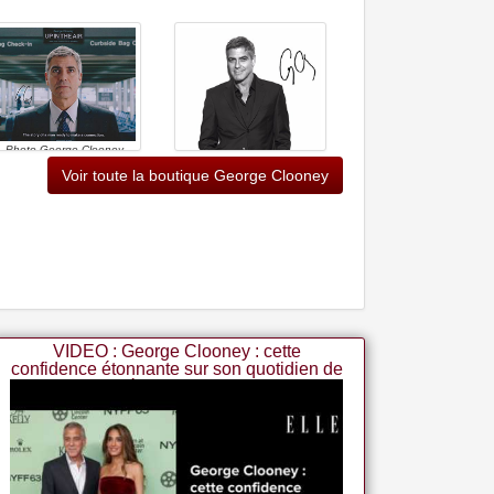
Photo George Clooney
Autographe Dédicacé 20,3
Voir toute la boutique George Clooney
X 25,4 Cm
George Clooney Photo
Dédicacée 8 X 10
VIDEO : George Clooney : cette
confidence étonnante sur son quotidien de
père de famille