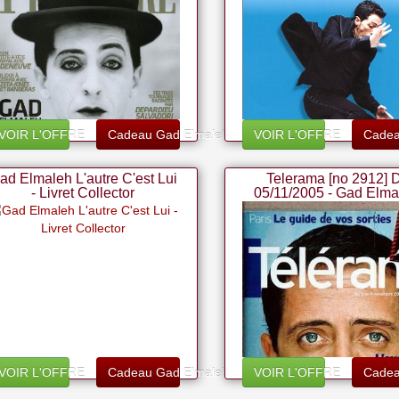
VOIR L'OFFRE
Cadeau Gad Elmaleh
VOIR L'OFFRE
Cadea
ad Elmaleh L'autre C'est Lui
Telerama [no 2912] 
- Livret Collector
05/11/2005 - Gad Elma
VOIR L'OFFRE
Cadeau Gad Elmaleh
VOIR L'OFFRE
Cadea