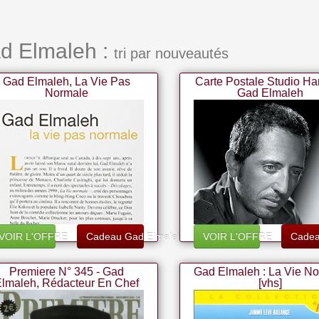
ad Elmaleh :
tri par nouveautés
Gad Elmaleh, La Vie Pas
Carte Postale Studio Ha
Normale
Gad Elmaleh
VOIR L'OFFRE
Cadeau Gad Elmaleh
VOIR L'OFFRE
Cadea
Premiere N° 345 - Gad
Gad Elmaleh : La Vie N
lmaleh, Rédacteur En Chef
[vhs]