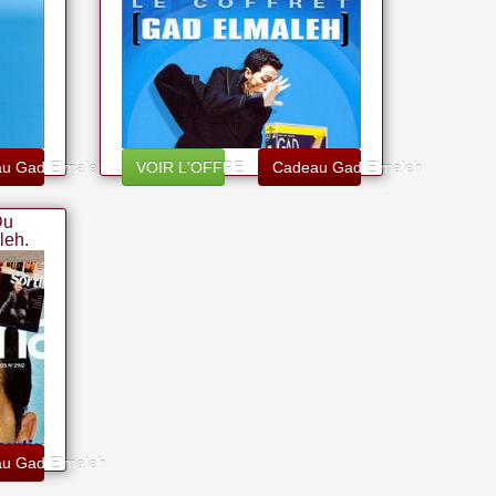
u Gad Elmaleh
VOIR L'OFFRE
Cadeau Gad Elmaleh
Du
leh.
u Gad Elmaleh