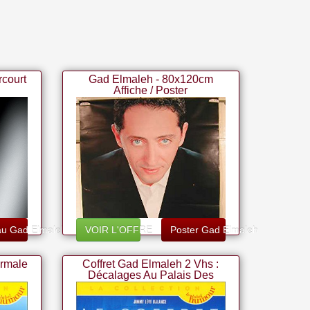
rcourt
Gad Elmaleh - 80x120cm
Affiche / Poster
u Gad Elmaleh
VOIR L'OFFRE
Poster Gad Elmaleh
ormale
Coffret Gad Elmaleh 2 Vhs :
Décalages Au Palais Des
Glaces / La Vie Normale