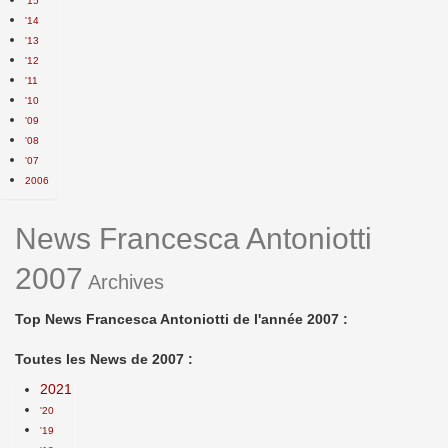
'15
'14
'13
'12
'11
'10
'09
'08
'07
2006
News Francesca Antoniotti
2007
Archives
Top News Francesca Antoniotti de l'année 2007 :
Toutes les News de 2007 :
2021
'20
'19