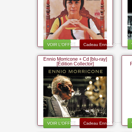
VOIR L'OFFRE
Cadeau Ennio Morricone
Ennio Morricone + Cd [blu-ray]
[Édition Collector]
s
VOIR L'OFFRE
Cadeau Ennio Morricone