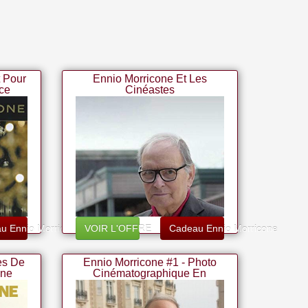
 Pour
Ennio Morricone Et Les
ice
Cinéastes
u Ennio Morricone
VOIR L'OFFRE
Cadeau Ennio Morricone
es De
Ennio Morricone #1 - Photo
one
Cinématographique En
Couleur - (choix De 4 Tailles)