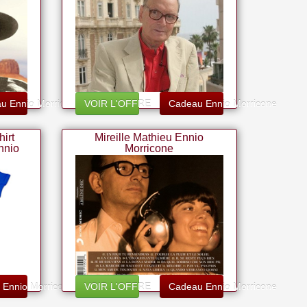
u Ennio Morricone
VOIR L'OFFRE
Cadeau Ennio Morricone
hirt
Mireille Mathieu Ennio
nnio
Morricone
ur -
ntage
estre
t Ennio Morricone
VOIR L'OFFRE
Cadeau Ennio Morricone