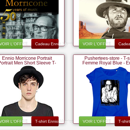
VOIR L'OFFRE
Cadeau Ennio Morricone
VOIR L'OFFRE
Cadea
Ennio Morricone Portrait
Pushertees-store - T-s
Portrait Men Short Sleeve T-
Femme Royal Blue - E
hirt Tee Shirt Stylish Fashion
Morricone - Composite
Fit Custom Apparel By
Musicien - Collection Vi
Music - Directeur D'orch
Et Arrangeur
VOIR L'OFFRE
T-shirt Ennio Morricone
VOIR L'OFFRE
T-shir