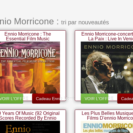
nnio Morricone :
tri par nouveautés
Ennio Morricone : The
Ennio Morricone-concert
Essential Film Music
La Paix : Live In Ven
Collection
VOIR L'OFFRE
Cadeau Ennio Morricone
VOIR L'OFFRE
Cadea
 Years Of Music (92 Original
Les Plus Belles Musiqu
Scores Recorded By Ennio
Films D'ennio Morric
Morricone In Concert)
(version Originale)