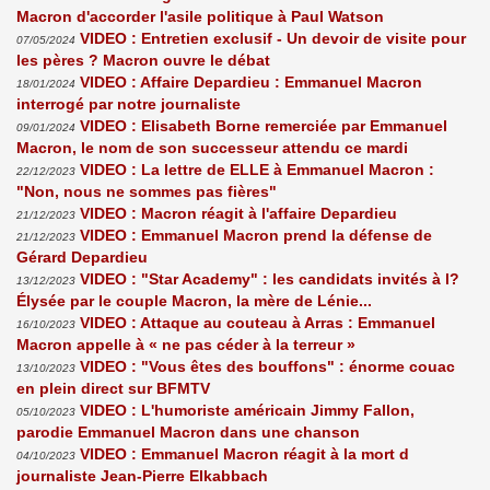
Macron d'accorder l'asile politique à Paul Watson
VIDEO : Entretien exclusif - Un devoir de visite pour
07/05/2024
les pères ? Macron ouvre le débat
VIDEO : Affaire Depardieu : Emmanuel Macron
18/01/2024
interrogé par notre journaliste
VIDEO : Elisabeth Borne remerciée par Emmanuel
09/01/2024
Macron, le nom de son successeur attendu ce mardi
VIDEO : La lettre de ELLE à Emmanuel Macron :
22/12/2023
"Non, nous ne sommes pas fières"
VIDEO : Macron réagit à l'affaire Depardieu
21/12/2023
VIDEO : Emmanuel Macron prend la défense de
21/12/2023
Gérard Depardieu
VIDEO : "Star Academy" : les candidats invités à l?
13/12/2023
Élysée par le couple Macron, la mère de Lénie...
VIDEO : Attaque au couteau à Arras : Emmanuel
16/10/2023
Macron appelle à « ne pas céder à la terreur »
VIDEO : "Vous êtes des bouffons" : énorme couac
13/10/2023
en plein direct sur BFMTV
VIDEO : L'humoriste américain Jimmy Fallon,
05/10/2023
parodie Emmanuel Macron dans une chanson
VIDEO : Emmanuel Macron réagit à la mort d
04/10/2023
journaliste Jean-Pierre Elkabbach