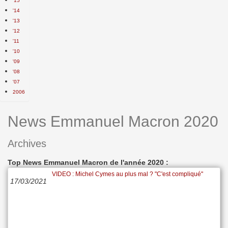
'15
'14
'13
'12
'11
'10
'09
'08
'07
2006
News Emmanuel Macron 2020
Archives
Top News Emmanuel Macron de l'année 2020 :
VIDEO : Michel Cymes au plus mal ? "C'est compliqué"
17/03/2021