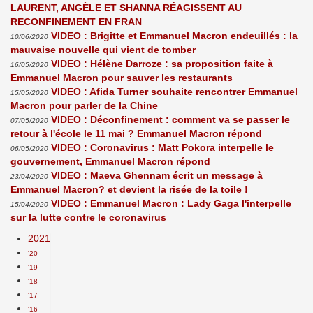
LAURENT, ANGÈLE ET SHANNA RÉAGISSENT AU
RECONFINEMENT EN FRAN
VIDEO : Brigitte et Emmanuel Macron endeuillés : la
10/06/2020
mauvaise nouvelle qui vient de tomber
VIDEO : Hélène Darroze : sa proposition faite à
16/05/2020
Emmanuel Macron pour sauver les restaurants
VIDEO : Afida Turner souhaite rencontrer Emmanuel
15/05/2020
Macron pour parler de la Chine
VIDEO : Déconfinement : comment va se passer le
07/05/2020
retour à l'école le 11 mai ? Emmanuel Macron répond
VIDEO : Coronavirus : Matt Pokora interpelle le
06/05/2020
gouvernement, Emmanuel Macron répond
VIDEO : Maeva Ghennam écrit un message à
23/04/2020
Emmanuel Macron? et devient la risée de la toile !
VIDEO : Emmanuel Macron : Lady Gaga l'interpelle
15/04/2020
sur la lutte contre le coronavirus
2021
'20
'19
'18
'17
'16