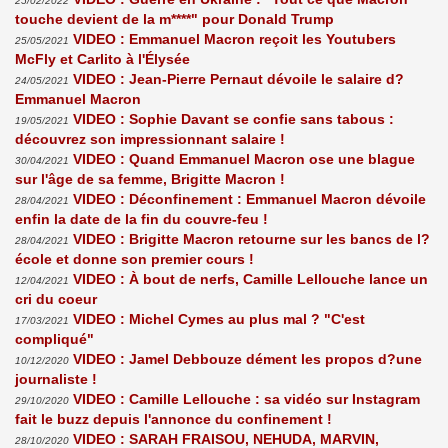
25/02/2022
touche devient de la m****" pour Donald Trump
VIDEO : Emmanuel Macron reçoit les Youtubers
25/05/2021
McFly et Carlito à l'Élysée
VIDEO : Jean-Pierre Pernaut dévoile le salaire d?
24/05/2021
Emmanuel Macron
VIDEO : Sophie Davant se confie sans tabous :
19/05/2021
découvrez son impressionnant salaire !
VIDEO : Quand Emmanuel Macron ose une blague
30/04/2021
sur l'âge de sa femme, Brigitte Macron !
VIDEO : Déconfinement : Emmanuel Macron dévoile
28/04/2021
enfin la date de la fin du couvre-feu !
VIDEO : Brigitte Macron retourne sur les bancs de l?
28/04/2021
école et donne son premier cours !
VIDEO : À bout de nerfs, Camille Lellouche lance un
12/04/2021
cri du coeur
VIDEO : Michel Cymes au plus mal ? "C'est
17/03/2021
compliqué"
VIDEO : Jamel Debbouze dément les propos d?une
10/12/2020
journaliste !
VIDEO : Camille Lellouche : sa vidéo sur Instagram
29/10/2020
fait le buzz depuis l'annonce du confinement !
VIDEO : SARAH FRAISOU, NEHUDA, MARVIN,
28/10/2020