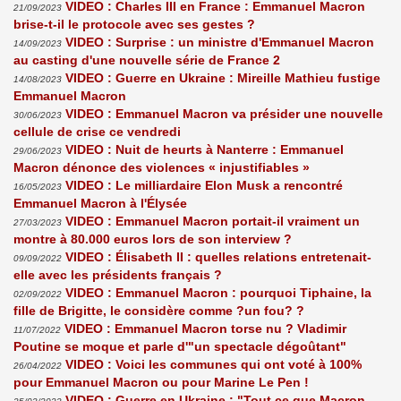
VIDEO : Charles III en France : Emmanuel Macron
21/09/2023
brise-t-il le protocole avec ses gestes ?
VIDEO : Surprise : un ministre d'Emmanuel Macron
14/09/2023
au casting d'une nouvelle série de France 2
VIDEO : Guerre en Ukraine : Mireille Mathieu fustige
14/08/2023
Emmanuel Macron
VIDEO : Emmanuel Macron va présider une nouvelle
30/06/2023
cellule de crise ce vendredi
VIDEO : Nuit de heurts à Nanterre : Emmanuel
29/06/2023
Macron dénonce des violences « injustifiables »
VIDEO : Le milliardaire Elon Musk a rencontré
16/05/2023
Emmanuel Macron à l'Élysée
VIDEO : Emmanuel Macron portait-il vraiment un
27/03/2023
montre à 80.000 euros lors de son interview ?
VIDEO : Élisabeth II : quelles relations entretenait-
09/09/2022
elle avec les présidents français ?
VIDEO : Emmanuel Macron : pourquoi Tiphaine, la
02/09/2022
fille de Brigitte, le considère comme ?un fou? ?
VIDEO : Emmanuel Macron torse nu ? Vladimir
11/07/2022
Poutine se moque et parle d'"un spectacle dégoûtant"
VIDEO : Voici les communes qui ont voté à 100%
26/04/2022
pour Emmanuel Macron ou pour Marine Le Pen !
VIDEO : Guerre en Ukraine : "Tout ce que Macron