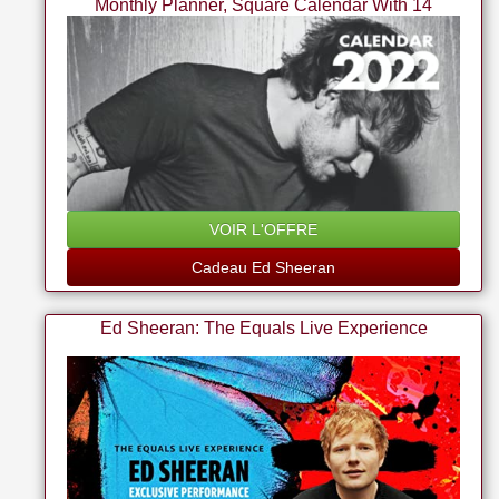
Monthly Planner, Square Calendar With 14
Exclusive Ed Sheeran Photos From January To
December
VOIR L'OFFRE
Cadeau Ed Sheeran
Ed Sheeran: The Equals Live Experience