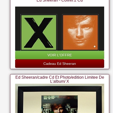
Ed Sheeran - Coffret 2 Cd
VOIR L'OFFRE
Cadeau Ed Sheeran
Ed Sheeran/cadre Cd Et Photo/edition Limitee De
L'album/ X