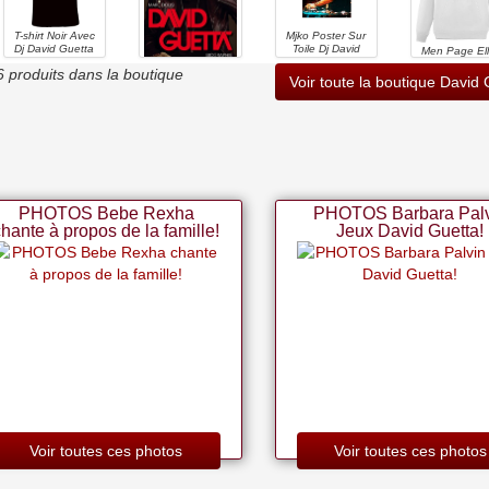
T-shirt Noir Avec
Mjko Poster Sur
Dj David Guetta
Toile Dj David
Men Page El
(s)
Guetta 9,
David Guet
6 produits dans la boutique
Décoration De
Sexy Bitch Ca
David Guetta -
Voir toute la boutique David 
Chambre à
Hoodies Pullo
Biographie
Coucher,
Hoody Whit
Paysage Sportif,
Sweatert-shirt
Bureau,
Manches
Chambre,
Courtes(x-lar
Cadeau Sans
Cadre, 30 X 45
Cm
PHOTOS Bebe Rexha
PHOTOS Barbara Palv
chante à propos de la famille!
Jeux David Guetta!
Voir toutes ces photos
Voir toutes ces photos