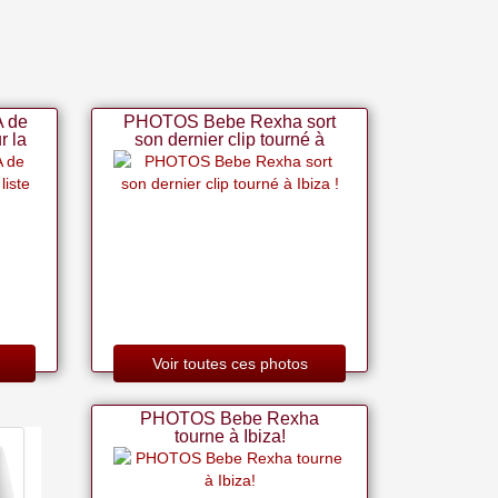
 de
PHOTOS Bebe Rexha sort
r la
son dernier clip tourné à
es!
Ibiza !
Voir toutes ces photos
PHOTOS Bebe Rexha
tourne à Ibiza!