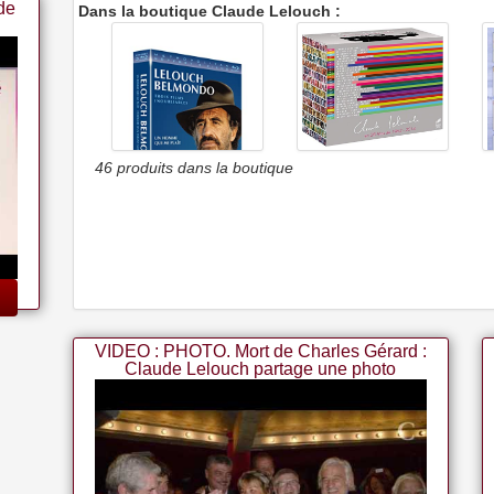
de
Dans la boutique Claude Lelouch :
Claude Lelouch En 28
46 produits dans la boutique
Films De 1962-2014
Claude Lelouch/jean-paul
Belmondo : Un Homme Qui
Me Plaît + Itinéraire D'un
Enfant Gâté + Les
Misérables [Édition
Spéciale]
VIDEO : PHOTO. Mort de Charles Gérard :
Claude Lelouch partage une photo
souvenir avec Johnny Hallyd