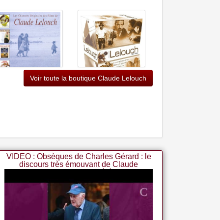
Voir toute la boutique Claude Lelouch
Les Chansons Originales
Des Films De Claude
Lelouch
Coffret Claude Lelouch De
1981 à 1988
VIDEO : Obsèques de Charles Gérard : le
discours très émouvant de Claude
Lelouch pendant la cérémoni