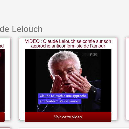
ude Lelouch
s
VIDEO : Claude Lelouch se confie sur son
nd
approche anticonformiste de l'amour
Voir cette vidéo