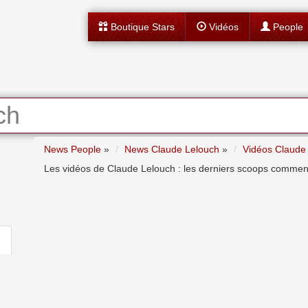
Boutique Stars
Vidéos
People
ch
News People
»
News Claude Lelouch
»
Vidéos Claude
Les vidéos de Claude Lelouch : les derniers scoops commentés,