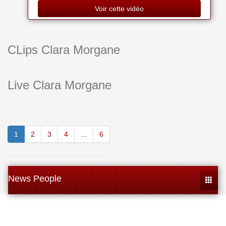
Voir cette vidéo
CLips Clara Morgane
Live Clara Morgane
1
2
3
4
...
6
News People
Toggle