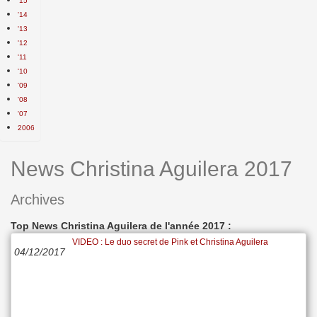
'15
'14
'13
'12
'11
'10
'09
'08
'07
2006
News Christina Aguilera 2017
Archives
Top News Christina Aguilera de l'année 2017 :
VIDEO : Le duo secret de Pink et Christina Aguilera
04/12/2017