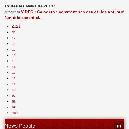
Toutes les News de 2019 :
VIDEO : Calogero : comment ses deux filles ont joué
28/06/2019
"un rôle essentiel...
2021
'20
'19
'18
'17
'16
'15
'14
'13
'12
'11
'10
'09
'08
'07
2006
News People
Toggle