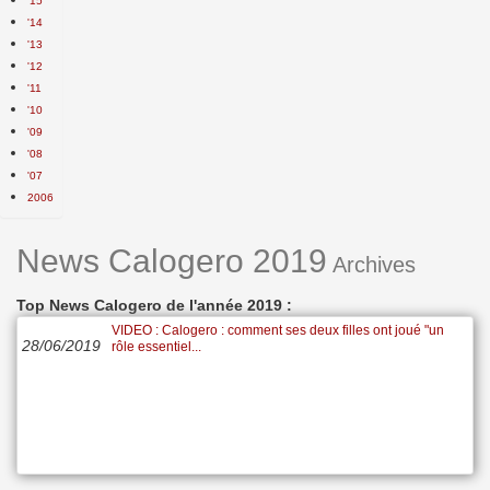
'15
'14
'13
'12
'11
'10
'09
'08
'07
2006
News Calogero 2019
Archives
Top News Calogero de l'année 2019 :
VIDEO : Calogero : comment ses deux filles ont joué "un
28/06/2019
rôle essentiel...