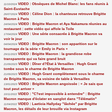
VIDEO : Obsèques de Michel Blanc: les fans réunis à
11/10/2024
Saint-Eustache
VIDEO : Céline Dion : la chanteuse retrouve Brigitte
26/07/2024
Macron à Paris
VIDEO : Brigitte Macron et Aya Nakamura réunies au
24/04/2024
restaurant : cette vidéo qui affole la Toile
VIDEO : Une série consacrée à Brigitte Macron va
17/04/2024
voir le jour
VIDEO : Brigitte Macron : son apparition sur le
04/04/2024
tournage de la série « Emily in Paris »
VIDEO : Brigitte Macron : la grandiose robe
29/11/2023
transparente qui va faire grand bruit
VIDEO : Dîner d?État à Versailles : Hugh Grant
21/09/2023
tombe sous le charme de Brigitte Macron
VIDEO : Hugh Grant complètement sous le charme
21/09/2023
de Brigitte Macron, sa voisine de table à Versailles
VIDEO : Brigitte Macron angoissée : « Je sais que
13/01/2023
tout peut arriver »
VIDEO : "C?est impossible à entendre" : Brigitte
10/11/2022
Macron manque d'éclater en sanglot dans "Télématin"
VIDEO : Laeticia Hallyday "lâchée" par Brigitte
11/04/2022
Macron, les détails de leur brouille via Instagram