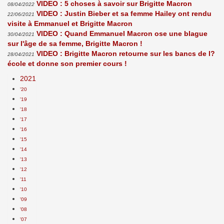
VIDEO : 5 choses à savoir sur Brigitte Macron
08/04/2022
VIDEO : Justin Bieber et sa femme Hailey ont rendu
22/06/2021
visite à Emmanuel et Brigitte Macron
VIDEO : Quand Emmanuel Macron ose une blague
30/04/2021
sur l'âge de sa femme, Brigitte Macron !
VIDEO : Brigitte Macron retourne sur les bancs de l?
28/04/2021
école et donne son premier cours !
2021
'20
'19
'18
'17
'16
'15
'14
'13
'12
'11
'10
'09
'08
'07