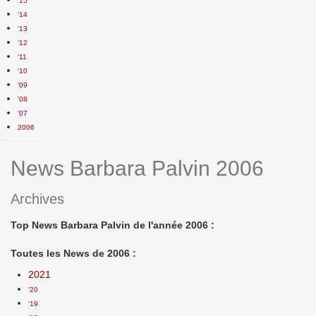
'15
'14
'13
'12
'11
'10
'09
'08
'07
2006
News Barbara Palvin 2006
Archives
Top News Barbara Palvin de l'année 2006 :
Toutes les News de 2006 :
2021
'20
'19