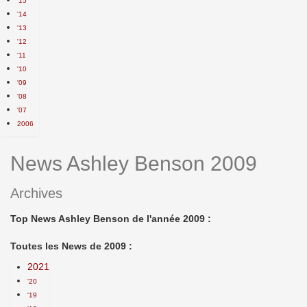
'15
'14
'13
'12
'11
'10
'09
'08
'07
2006
News Ashley Benson 2009
Archives
Top News Ashley Benson de l'année 2009 :
Toutes les News de 2009 :
2021
'20
'19