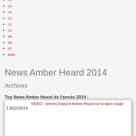
'15
'14
'13
'12
'11
'10
'09
'08
'07
2006
News Amber Heard 2014
Archives
Top News Amber Heard de l'année 2014 :
VIDEO : Johnny Depp et Amber Heard sur le tapis rouge
13/02/2014