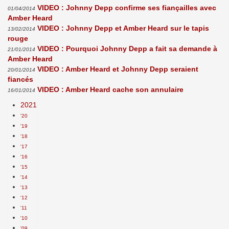
VIDEO : Johnny Depp confirme ses fiançailles avec
01/04/2014
Amber Heard
VIDEO : Johnny Depp et Amber Heard sur le tapis
13/02/2014
rouge
VIDEO : Pourquoi Johnny Depp a fait sa demande à
21/01/2014
Amber Heard
VIDEO : Amber Heard et Johnny Depp seraient
20/01/2014
fiancés
VIDEO : Amber Heard cache son annulaire
16/01/2014
2021
'20
'19
'18
'17
'16
'15
'14
'13
'12
'11
'10
'09