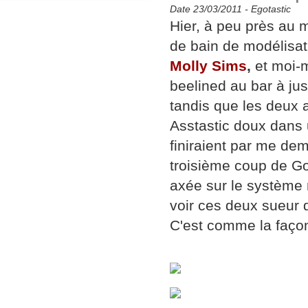
Date 23/03/2011 -
Egotastic
Hier, à peu près a
de bain de modélisati
Molly Sims
,
et moi-m
beelined au bar à ju
tandis que les deux a
Asstastic doux dans 
finiraient par me de
troisième coup de Go
axée sur le système 
voir ces deux sueur 
C'est comme la façon 