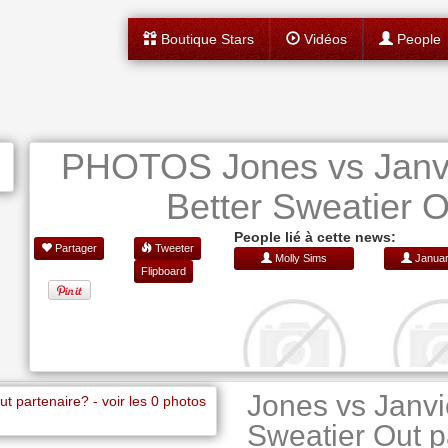
Boutique Stars
Vidéos
People
PHOTOS Jones vs Janvi
Better Sweatier O
People lié à cette news:
Partager
Tweeter
Molly Sims
Januar
Flipboard
Jones vs Janvi
Sweatier Out p