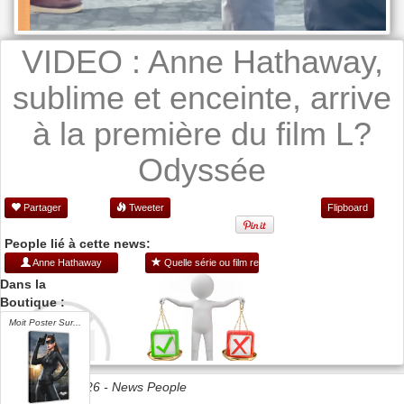
VIDEO : Anne Hathaway,
sublime et enceinte, arrive
à la première du film L?
Odyssée
Partager
Tweeter
Flipboard
People lié à cette news:
Anne Hathaway
Quelle série ou film regarder ?
Dans la
Boutique :
Moit Poster Sur...
Date 07/07/2026 -
News People