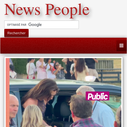
News People
Rechercher
Togg