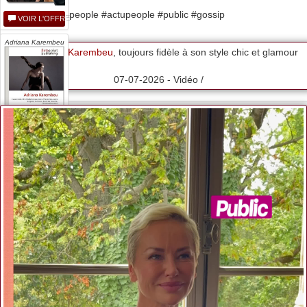
Yanina
#people #newspeople #actupeople #public #gossip
VOIR L'OFFRE
Adriana Karembeu
Adriana Karembeu
, toujours fidèle à son style chic et glamour
07-07-2026 - Vidéo /
VOIR L'OFFRE