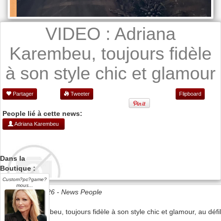
VIDEO : Adriana
Karembeu, toujours fidèle
à son style chic et glamour
Partager
Tweeter
Flipboard
People lié à cette news:
Adriana Karembeu
Dans la
Boutique :
Custom?pc?game?
mous...
Date 07/07/2026 -
News People
#adrianakarembeu, toujours fidèle à son style chic et glamour, au défi