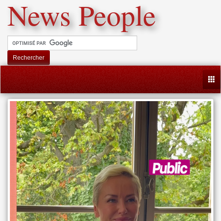
News People
Rechercher
Togg