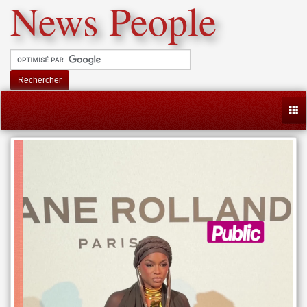
News People
Rechercher
Togg