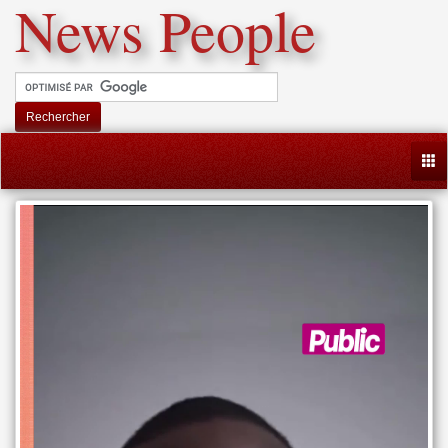
News People
Rechercher
Togg