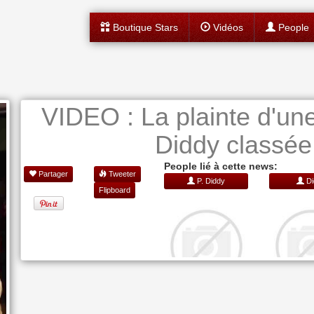
Boutique Stars
Vidéos
People
VIDEO : La plainte d'un
Diddy classée
People lié à cette news:
Partager
Tweeter
P. Diddy
Di
Flipboard